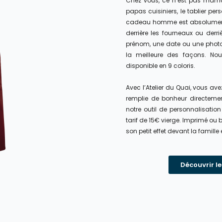
Chez vous, ce n’est pas maman
papas cuisiniers, le tablier per
cadeau homme est absolument p
derrière les fourneaux ou derr
prénom, une date ou une photo 
la meilleure des façons. No
disponible en 9 coloris.
Avec l’Atelier du Quai, vous ave
remplie de bonheur directement
notre outil de personnalisation
tarif de 15€ vierge. Imprimé ou 
son petit effet devant la famille 
Découvrir le