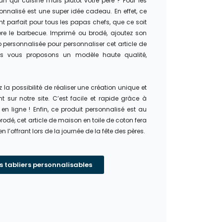
 qui cuisine mais plutôt votre père ? Pour les
sonnalisé est une super idée cadeau. En effet, ce
arfait pour tous les papas chefs, que ce soit
ière le barbecue. Imprimé ou brodé, ajoutez son
personnalisée pour personnaliser cet article de
us vous proposons un modèle haute qualité,
z la possibilité de réaliser une création unique et
 sur notre site. C’est facile et rapide grâce à
 en ligne ! Enfin, ce produit personnalisé est au
brodé, cet article de maison en toile de coton fera
en l’offrant lors de la journée de la fête des pères.
s tabliers personnalisables