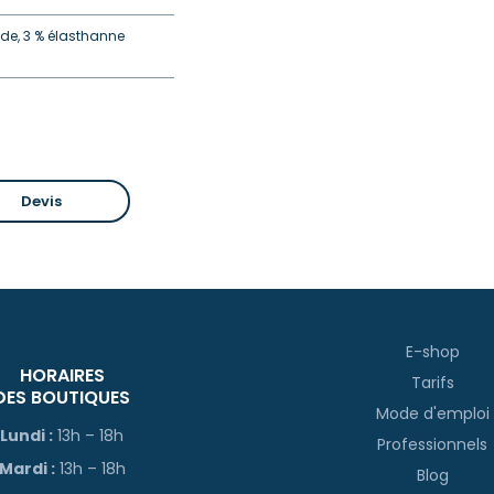
de, 3 % élasthanne
Devis
E-shop
HORAIRES
Tarifs
DES BOUTIQUES
Mode d'emploi
Lundi :
13h – 18h
Professionnels
Mardi :
13h – 18h
Blog