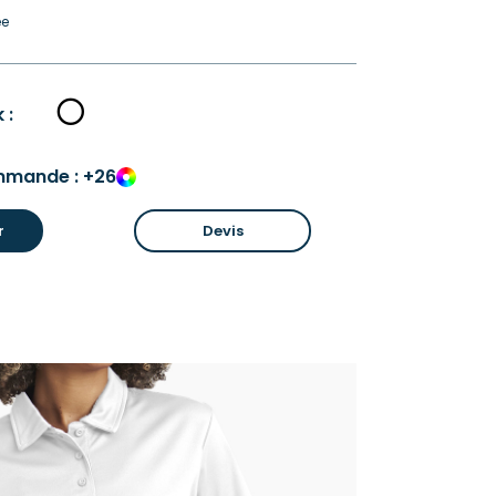
ée
 :
mmande : +26
r
Devis