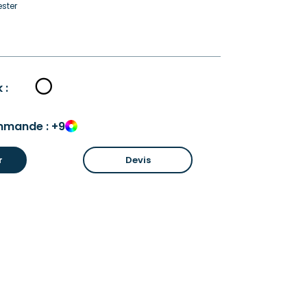
ster
 :
mmande : +9
r
Devis