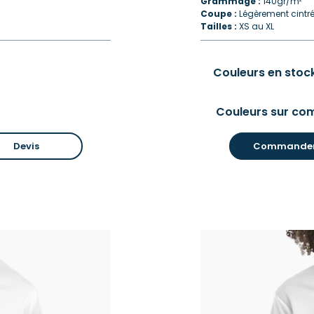
Grammage :
140gr/m²
Coupe :
Légèrement cintr
Tailles :
XS au XL
Couleurs en stock
Couleurs sur co
Devis
Commande