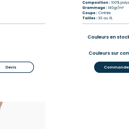
Composition :
100% polye
Grammage :
140gr/m²
Coupe :
Cintrée
Tailles :
XS au XL
Couleurs en stock
Couleurs sur co
Devis
Commande