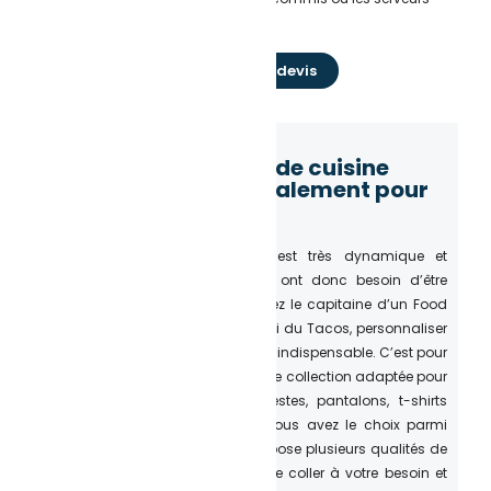
Demande de devis
Des vêtements de cuisine
sélectionnés spécialement pour
vous
Le secteur de la restauration est très dynamique et
concurrentiel. Les professionnels ont donc besoin d’être
connu et reconnu. Que vous soyez le capitaine d’un Food
Truck, un chef ultra créatif ou le roi du Tacos, personnaliser
vos tenues est devenue une chose indispensable. C’est pour
cela que nous vous proposons une collection adaptée pour
travailler en cuisine. Tabliers, vestes, pantalons, t-shirts
légers, casquettes ou toques : vous avez le choix parmi
notre large gamme qui vous propose plusieurs qualités de
vêtements à différents prix afin de coller à votre besoin et