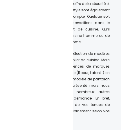
d’une tenue optimale qui leur offre de la sécurité et
du confort. La durabilité et le style sont également
des éléments à prendre en compte. Quelque soit
vos exigences, nous vous conseillons dans le
choix de chaque vêtement de cuisine. Qu’il
s’agisse de vêtements de cuisine homme ou de
vêtements de cuisine pour femme.
Notre site vous propose une sélection de modèles
de vestes de cuisine et de tablier de cuisine. Mais
de nombreuses autres références de marques
sont disponibles sur demande (Robur, Lafont…) en
fonction de votre budget. Un modèle de pantalon
à carreaux est également présenté mais nous
pourrons vous fournir de nombreux autres
pantalons de cuisine sur demande. En bref,
l’Atelier du Quai se charge de vos tenues de
cuisine et les personnalise rapidement selon vos
préférences.