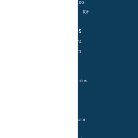
Jeudi : 13h – 18h
Vendredi : 13h – 18h
À PROPOS
Nos Ateliers
Nos valeurs
Blog
FAQ
Mentions légales
UTILES
Tarifs
Mode d'emploi
E-shop