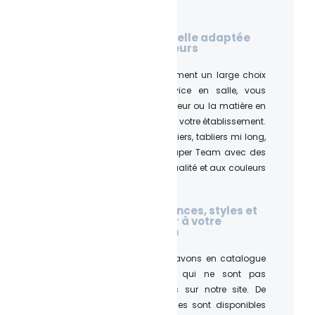
Une tenue professionnelle adaptée
pour équiper vos serveurs
Nous vous proposons également un large choix
de vêtements pour le service en salle, vous
permettant de trouver la couleur ou la matière en
adéquation avec l’identité de votre établissement.
T-shirts, chemises, gilets, tabliers, tabliers mi long,
casquettes… Équipez votre super Team avec des
tenues professionnelles de qualité et aux couleurs
de votre restaurant.
De nombreuses références, styles et
qualité pour s'adapter à votre
budget et votre besoin
Pour vous différencier, nous avons en catalogue
de nombreuses références qui ne sont pas
forcément toutes présentées sur notre site. De
nombreuses matières et styles sont disponibles