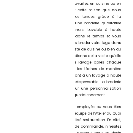
quotidien, en particulier si vous travaillez en cuisine ou en
salle d’un restaurant. C’est pour cette raison que nous
préconisons de personnaliser vos tenues grâce à la
broderie. Nous vous proposons une broderie qualitative
réalisée dans notre atelier lyonnais. Lavable à haute
température, la broderie durera dans le temps et vous
donnera entière satisfaction. Faites broder votre logo dans
le dos d’une chemise ou d’une veste de cuisine ou bien au
niveau du coeur. L’utilisation quotidienne de la veste, qu’elle
soit blanche ou noire, oblige au lavage après chaque
journée de travail afin d’éliminer les tâches de manière
parfaite. Un produit brodé et résistant à un lavage à haute
température est donc un critère indispensable. La broderie
convient donc et est parfait pour une personnalisation
durable et conçue pour être lavée quotidiennement.
Vous souhaitiez équiper tous vos employés ou vous êtes
seul à la tête de votre business ? L’équipe de l’Atelier du Quai
s’occupe de votre textile personnalisé restauration. En effet,
nous n’avons pas de minimum de commande, n’hésitez
donc pas à
nous contacter
ci-dessous pour un devis