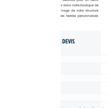
personnalisé, ou à passer nous voir dans notre boutique de
Lyon 6e pour mettre en avant l’image de votre structure
auprès de vos clients grâce à des textiles personnalisés
uniques.
DEMANDE DE DEVIS
Nom & Prénom*
Société
E-mail*