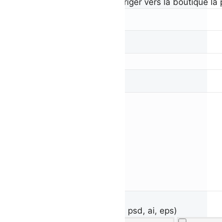
Département pour vous diriger vers la boutique la 
Sujet*
Message
Votre fichier (jpg, png, pdf, psd, ai, eps)