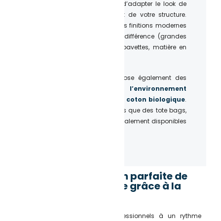
parmi notre collection afin d’adapter le look de
vos collaborateurs à l’esprit de votre structure.
Chaque modèle possède des finitions modernes
et des détails qui feront la différence (grandes
poches, coupes modernes, bavettes, matière en
polyester respirante…).
L’Atelier du Quai vous propose également des
produits qui respectent l’environnement
avec des tissus durable en coton biologique
.
De plus, des
accessoires
tels que des tote bags,
mugs, pochons, etc… sont également disponibles
pour votre communication.
Une personnalisation parfaite de
vos tenues de cuisine grâce à la
broderie
Vous lavez vos vêtements professionnels à un rythme