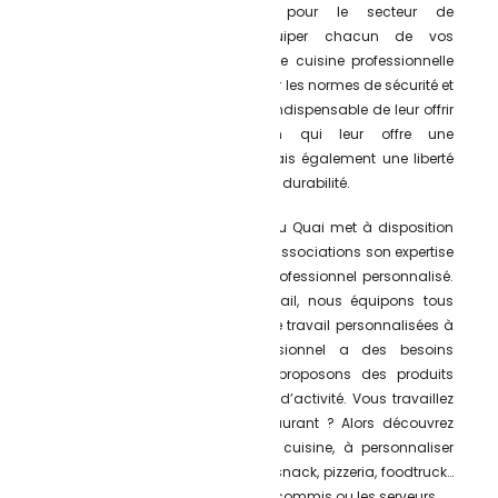
complètement indispensables pour le secteur de
la restauration. En effet, équiper chacun de vos
collaborateurs avec une tenue de cuisine professionnelle
est indispensable afin de respecter les normes de sécurité et
d’hygiène. Mais il est également indispensable de leur offrir
un équipement de protection qui leur offre une
grande protection individuelle mais également une liberté
de mouvement, du confort et de la durabilité.
Depuis 2015, l’équipe de l’Atelier du Quai met à disposition
des entreprises, professionnels et associations son expertise
dans le domaine du vêtement professionnel personnalisé.
Spécialiste du vêtement de travail, nous équipons tous
types de pros avec des tenues de travail personnalisées à
leurs couleurs. Chaque professionnel a des besoins
différents, c’est pourquoi nous proposons des produits
spécifiques pour chaque secteur d’activité. Vous travaillez
dans le domaine dans un restaurant ? Alors découvrez
notre gamme de vêtements de cuisine, à personnaliser
avec le logo de votre restaurant, snack, pizzeria, foodtruck…
Pour le chef de cuisine, le cuisinier commis ou les serveurs