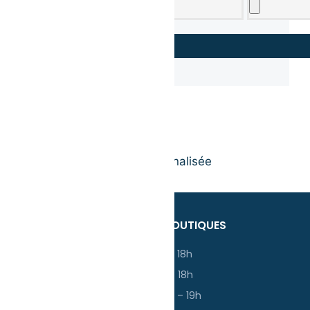
Non classé
Marquage Textile
Blouse médicale personnalisée
HORAIRES DES BOUTIQUES
Lundi : 13h – 18h
Mardi : 13h – 18h
Mercredi : 14h – 19h