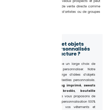
votre activité, attirer de nouveaux prospects et peut
même devenir une source de vente directe comme
par exemple pour le merch d’artistes ou de groupes
de musique.
Quels textiles et objets
publicitaires personnalisés
pour ma structure ?
L’Atelier du Quai vous propose un large choix de
produits promotionnels à personnaliser. Notre
catalogue de produits regorge d’idées d’objets
publicitaires pas cher et de textiles personnalisés.
Tee shirt personnalisé
,
mug imprimé
,
sweats
personnalisés
,
bonnets brodés
,
bouteille
réutilisable imprimée
… Nous vous proposons de
nombreux accessoires. Et une personnalisation 100%
Made in France pour tous vos vêtements et