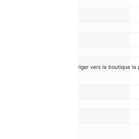
Société
E-mail*
Département pour vous diriger vers la boutique la 
Sujet*
Message