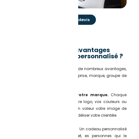
Demande de devis
Quels sont les avantages
du merchandising personnalisé ?
Le merchandising personnalisé a de nombreux avantages,
quelque soit votre structure (entreprise, marque, groupe de
musique, association…).
Renforcer l’identité de votre marque.
Chaque
objet personnalisé porte votre logo, vos couleurs ou
votre design. Ce qui met en valeur votre image de
marque et va vous aider à fidéliser votre clientèle.
Créer un lien émotionnel.
Un cadeau personnalisé
marque les esprits. En effet, es personnes qui le