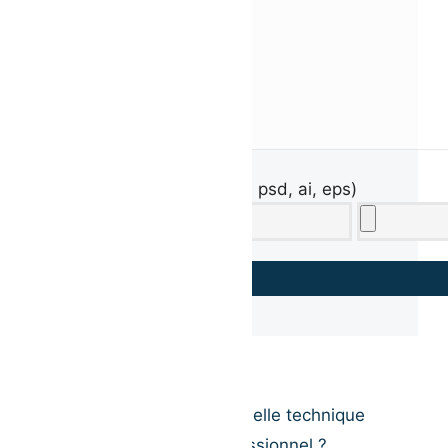
Votre fichier (jpg, png, pdf, psd, ai, eps)
Non classé
Flocage ou broderie : quelle technique
choisir pour un rendu professionnel ?