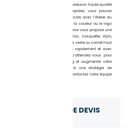
Avec un design unique, une impression haute qualité
et des délais de livraison rapides, vous pouvez
personnaliser de nombreux articles avec l’Atelier du
Quai. Quelque soit la quantité, la couleur ou le logo
de votre entreprise. Notre entreprise vous propose une
large sélection de produits. Sac, casquette, stylo,
gobelet réutilisable, sweat brodé, veste ou carnet haut
de gamme… Tous disponibles rapidement et avec
des prix dégressifs. Alors, qu’attendez-vous pour
améliorer votre merchandising et augmenter votre
visibilité de marque grâce à une stratégie de
communication par l’objet ? Contactez notre équipe
d’experts !
DEMANDE DE DEVIS
Nom & Prénom*