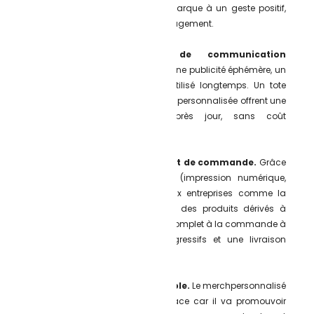
reçoivent associent votre marque à un geste positif,
renforçant la fidélité et l’engagement.
Créer un support de communication
durable.
Contrairement à une publicité éphémère, un
produit bien conçu reste utilisé longtemps. Un tote
bag, un stylo ou une gourde personnalisée offrent une
visibilité répétée, jour après jour, sans coût
supplémentaire.
Une facilité de création et de commande.
Grâce
aux techniques modernes (impression numérique,
sérigraphie, broderie) et aux entreprises comme la
nôtre, il est facile de créer des produits dérivés à
quantités variables (du kit complet à la commande à
l’unité), avec des prix dégressifs et une livraison
express.
Un outil marketing rentable.
Le merchpersonnalisé
est un investissement efficace car il va promouvoir