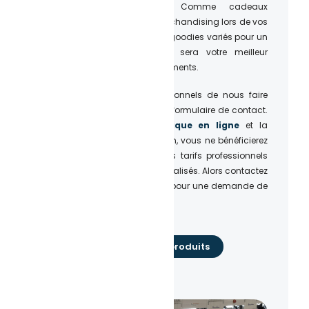
accessoires personnalisés. Comme cadeaux
d’affaires, pour vendre du merchandising lors de vos
concerts ou afin de créer des goodies variés pour un
évènement, l’Atelier du Quai sera votre meilleur
fournisseur de goodies et vêtements.
Nous conseillons aux professionnels de nous faire
une demande de devis via le formulaire de contact.
Si vous utilisez
notre boutique en ligne
et la
plateforme de personnalisation, vous ne bénéficierez
malheureusement pas de nos tarifs professionnels
pour tous vos produits personnalisés. Alors contactez
vite notre service commercial pour une demande de
devis.
Découvrir nos produits