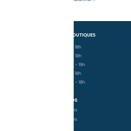
Casquettes Publicitaires
HORAIRES DES BOUTIQUES
Lundi : 13h – 18h
Mardi : 13h – 18h
Mercredi : 14h – 19h
Jeudi : 13h – 18h
Vendredi : 13h – 18h
À PROPOS
Nos Ateliers
Nos valeurs
Blog