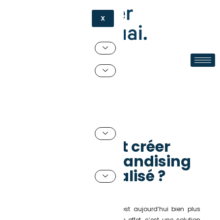
X
E-shop
28 mai 2026
par
Théophile
Comment créer
votre merchandising
personnalisé ?
Le merchandising personnalisé est aujourd’hui bien plus
qu’un simple objet publicitaire. En effet, c’est une solution